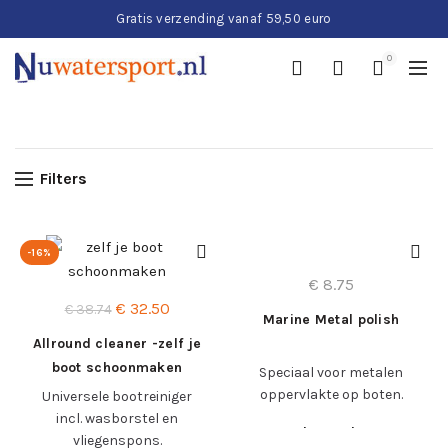
Gratis verzending vanaf 59,50 euro
0
Filters
-16%
€
8.75
Oorspronkelijke
Huidige
€
32.50
€
38.74
Marine Metal polish
prijs
prijs
Allround cleaner -zelf je
was:
is:
boot schoonmaken
Speciaal voor metalen
€ 38.74.
€ 32.50.
oppervlakte op boten.
Universele bootreiniger
incl. wasborstel en
e=”color: #ed6819;”
vliegenspons.