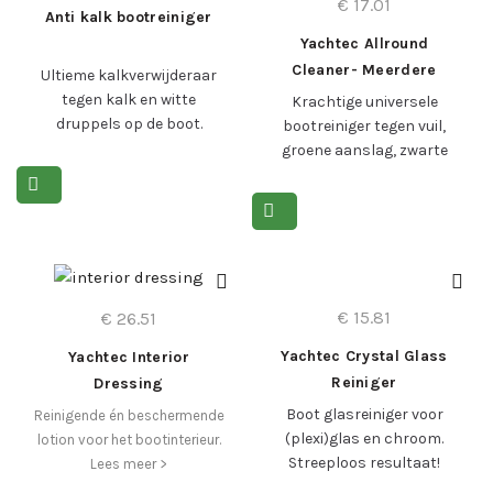
€
17.01
Anti kalk bootreiniger
Yachtec Allround
Cleaner- Meerdere
Ultieme kalkverwijderaar
Toepassingen
tegen kalk en witte
Krachtige universele
druppels op de boot.
bootreiniger tegen vuil,
groene aanslag, zwarte
Lees meer >
strepen en zoutaanslag.
Lees meer >
Bestel via deze link een
pakket van 5 x 1 liter voor
15% korting!
€
15.81
€
26.51
Yachtec Crystal Glass
Yachtec Interior
Reiniger
Dressing
Boot glasreiniger voor
Reinigende én beschermende
(plexi)glas en chroom.
lotion voor het bootinterieur.
Streeploos resultaat!
Lees meer >
</div>