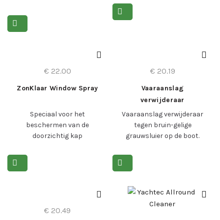
href=”#meerproductinfo”>Lees
meer >
Lees meer >
€
22.00
€
20.19
ZonKlaar Window Spray
Vaaraanslag
verwijderaar
Speciaal voor het
Vaaraanslag verwijderaar
beschermen van de
tegen bruin-gelige
doorzichtig kap
grauwsluier op de boot.
Lees meer >
Lees meer >
Let op: bestel via deze
link een pakket van 5 x 1
liter en ontvang 15%
korting!
€
20.49