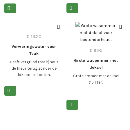
Lees meer >
€
13.20
Verweringswater voor
€
9.95
Teak
Grote wasemmer met
Geeft vergrijsd (teak)hout
deksel
de kleur terug zonder de
lak aan te tasten.
Grote emmer met deksel
(15 liter)
Lees meer >
le=”padding-bottom: 1rem;
font-size: 16px;”>