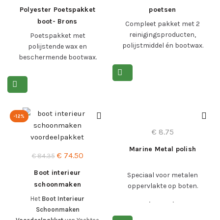
prijs
prijs
was:
is:
Polyester Poetspakket
poetsen
was:
is:
€ 162.04.
€ 139.95
boot- Brons
Combinatiepakket
Compleet pakket met 2
€ 105.39.
€ 94.50.
reinigingsproducten,
Poetspakket met
polijstmiddel én bootwax.
polijstende wax en
Incl. accessoires.
beschermende bootwax.
Incl. toebehoren.
Lees meer >
Lees meer >
-12%
€
8.75
Marine Metal polish
Oorspronkelijke
Huidige
€
74.50
€
84.35
prijs
prijs
Boot interieur
Speciaal voor metalen
was:
is:
schoonmaken
oppervlakte op boten.
€ 84.35.
€ 74.50.
voordeelpakket
Het
Boot Interieur
e=”color: #ed6819;”
Schoonmaken
href=”#meerproductinfo”>Lees