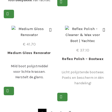
Voordeelpakket
van
Yachtec
meer >
is dé complete oplossing
voor een schoon en verzorgd
bootinterieur. Geschikt voor
leer, kunststof, skai en glas
en zorgt voor een streeploos
resultaat zonder vettige
resten.
€
41.70
Reinig, verzorg en bescherm
€
37.10
alle oppervlakken aan boord
Medium Gloss Renovator
snel en eenvoudig met één
Reflex Polish – Bootwax
compleet pakket.
Mild boot polijstmiddel
voor lichte krassen.
Licht polijstende bootwax.
Herstelt de glans.
Poets en bescherm in één
Lees meer >
Lees meer >
handeling!