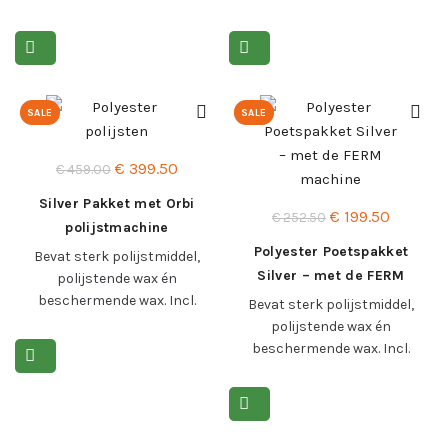
toebehoren.
Lees meer >
Lees meer >
SALE
SALE
Oorspronkelijke
Huidige
€
399.50
€
459.00
prijs
prijs
Silver Pakket met Orbi
Oorspronkelijke
Huidige
€
199.50
was:
is:
€
252.50
polijstmachine
prijs
prijs
€ 459.00.
€ 399.50.
Polyester Poetspakket
Bevat sterk polijstmiddel,
was:
is:
Silver – met de FERM
polijstende wax én
€ 252.50.
€ 199.50
machine
beschermende wax. Incl.
Bevat sterk polijstmiddel,
Orbi polijstmachine en
polijstende wax én
toebehoren.
beschermende wax. Incl.
FERM machine en
Lees meer >
toebehoren.
Lees meer >