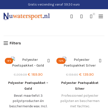
Gratis verzending vanaf 59,50 euro
0
Filters
-9%
-12%
Oorspronkelijke
Huidige
Oorspronkelijke
Huidige
€
189.90
€
139.90
€
209.09
€
159.80
prijs
prijs
prijs
prijs
Polyester Poetspakket –
Polyester Poetspakket
was:
is:
was:
is:
Gold
Silver
€ 209.09.
€ 189.90.
€ 159.80.
€ 139.90
Bevat maarliefst 3
Professioneel polyester
polijstproducten én
polijsten en beschermen
beschermende wax. Incl.
met Yachtec.