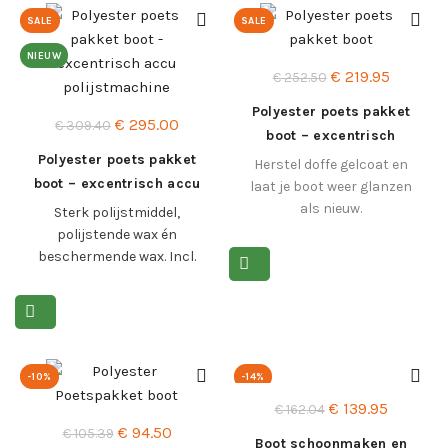
SALE
SALE
NIEUW
Oorspronkelijke
Huidige
€
219.95
€
252.50
prijs
prijs
Polyester poets pakket
Oorspronkelijke
Huidige
€
295.00
was:
is:
€
309.40
boot – excentrisch
prijs
prijs
€ 252.50.
€ 219.95
Polyester poets pakket
vonroc
Herstel doffe gelcoat en
was:
is:
boot – excentrisch accu
laat je boot weer glanzen
€ 309.40.
€ 295.00.
polijstmachine
als nieuw.
Sterk polijstmiddel,
polijstende wax én
Lees meer >
beschermende wax. Incl.
Vonroc machine en
toebehoren.
Lees meer >
-10%
-14%
Oorspronkelijke
Huidige
€
139.95
€
162.04
Oorspronkelijke
Huidige
€
94.50
prijs
prijs
€
105.39
Boot schoonmaken en