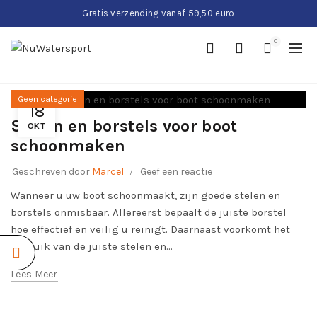
Gratis verzending vanaf 59,50 euro
0
Geen categorie
18
Stelen en borstels voor boot
OKT
schoonmaken
Geschreven door
Marcel
Geef een reactie
Wanneer u uw boot schoonmaakt, zijn goede stelen en
borstels onmisbaar. Allereerst bepaalt de juiste borstel
hoe effectief en veilig u reinigt. Daarnaast voorkomt het
gebruik van de juiste stelen en...
Lees Meer