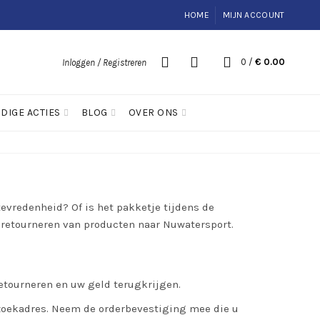
HOME
MIJN ACCOUNT
0
/
€
0.00
Inloggen / Registreren
IDIGE ACTIES
BLOG
OVER ONS
evredenheid? Of is het pakketje tijdens de
 retourneren van producten naar Nuwatersport.
etourneren en uw geld terugkrijgen.
ezoekadres. Neem de orderbevestiging mee die u