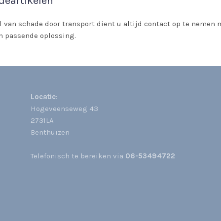
deartikelen
l van schade door transport dient u altijd contact op te nemen
n passende oplossing.
Locatie
:
Hogeveenseweg 43
2731LA
Benthuizen
Telefonisch te bereiken via
06-53494722