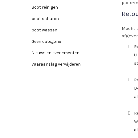
per e-m
Boot reinigen
Reto
boot schuren
Mocht e
boot wassen
afgeven
Geen categorie
R
Nieuws en evenementen
U
s
Vaaraanslag verwijderen
R
D
a
R
W
a