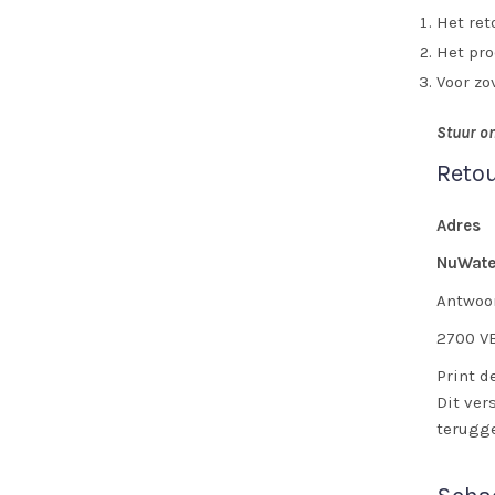
Het ret
Het pro
Voor zo
Stuur on
Retou
Adres
NuWater
Antwoo
2700 V
Print d
Dit ver
terugge