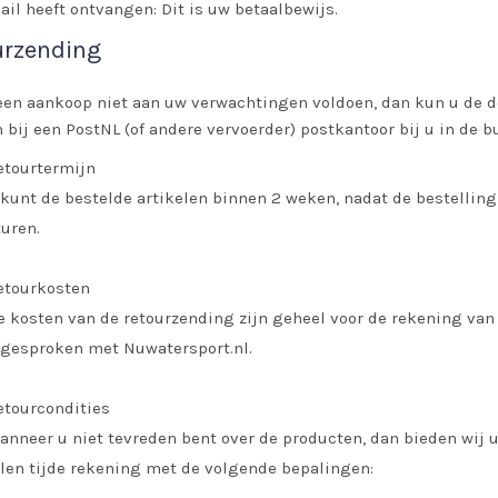
ail heeft ontvangen: Dit is uw betaalbewijs.
urzending
en aankoop niet aan uw verwachtingen voldoen, dan kun u de de
 bij een PostNL (of andere vervoerder) postkantoor bij u in de bu
etourtermijn
 kunt de bestelde artikelen binnen 2 weken, nadat de bestelling
turen.
etourkosten
e kosten van de retourzending zijn geheel voor de rekening van
fgesproken met Nuwatersport.nl.
etourcondities
anneer u niet tevreden bent over de producten, dan bieden wij u
llen tijde rekening met de volgende bepalingen: