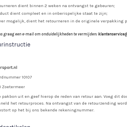
ourneren dient binnen 2 weken na ontvangst te gebeuren;
duct dient compleet en in onberispelijke staat te zijn;
ver mogelijk, dient het retourneren in de originele verpakking p
s graag een e-mail om onduidelijkheden te vermijden:
klantenservice
rinstructie
sport.nl
rdnummer 10107
B Zoetermeer
e pakbon uit en geef hierop de reden van retour aan. Voeg dit d
sneld het retourproces. Na ontvangst van de retourzending wor
stort op het bij ons bekende rekeningnummer.