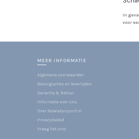
Scha
In geva
voor ee
MEER INFORMATIE
Algemene voorwaarden
Bezorgopties en levertijden
Garantie & Retour
Informatie over ons
Over NuWatersport.nl
Privacybeleid
Vraag het ons!