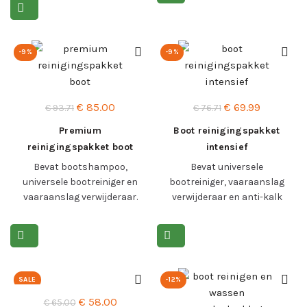
Lees meer >
-9%
-9%
Oorspronkelijke
Huidige
Oorspronkelijke
Huidige
€
85.00
€
69.99
€
93.71
€
76.71
prijs
prijs
prijs
prijs
Premium
Boot reinigingspakket
was:
is:
was:
is:
reinigingspakket boot
intensief
€ 93.71.
€ 85.00.
€ 76.71.
€ 69.99.
Bevat bootshampoo,
Bevat universele
universele bootreiniger en
bootreiniger, vaaraanslag
vaaraanslag verwijderaar.
verwijderaar en anti-kalk
Incl toebehoren.
reiniger. Incl toebehoren.
Lees meer >
Lees meer >
SALE
-12%
Oorspronkelijke
Huidige
€
58.00
€
65.00