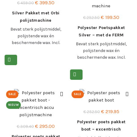
Oorspronkelijke
Huidige
€
399.50
€
459.00
prijs
prijs
Silver Pakket met Orbi
Oorspronkelijke
Huidige
€
199.50
was:
is:
€
252.50
polijstmachine
prijs
prijs
€ 459.00.
€ 399.50.
Polyester Poetspakket
Bevat sterk polijstmiddel,
was:
is:
Silver – met de FERM
polijstende wax én
€ 252.50.
€ 199.50
machine
beschermende wax. Incl.
Bevat sterk polijstmiddel,
Orbi polijstmachine en
polijstende wax én
toebehoren.
beschermende wax. Incl.
FERM machine en
Lees meer >
toebehoren.
Lees meer >
SALE
SALE
NIEUW
Oorspronkelijke
Huidige
€
219.95
€
252.50
prijs
prijs
Polyester poets pakket
Oorspronkelijke
Huidige
€
295.00
was:
is:
€
309.40
boot – excentrisch
prijs
prijs
€ 252.50.
€ 219.95
Polyester poets pakket
vonroc