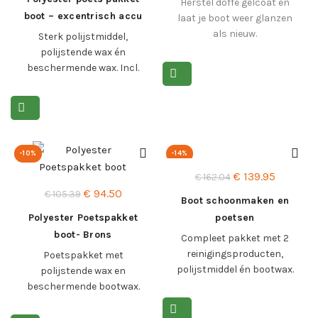
Herstel doffe gelcoat en
was:
is:
boot – excentrisch accu
laat je boot weer glanzen
€ 309.40.
€ 295.00.
polijstmachine
als nieuw.
Sterk polijstmiddel,
polijstende wax én
Lees meer >
beschermende wax. Incl.
Vonroc machine en
toebehoren.
Lees meer >
-10%
-14%
Oorspronkelijke
Huidige
€
139.95
€
162.04
Oorspronkelijke
Huidige
€
94.50
prijs
prijs
€
105.39
Boot schoonmaken en
prijs
prijs
was:
is:
Polyester Poetspakket
poetsen
was:
is:
€ 162.04.
€ 139.95
boot- Brons
Combinatiepakket
Compleet pakket met 2
€ 105.39.
€ 94.50.
reinigingsproducten,
Poetspakket met
polijstmiddel én bootwax.
polijstende wax en
Incl. accessoires.
beschermende bootwax.
Incl. toebehoren.
Lees meer >