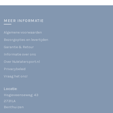
MEER INFORMATIE
Algemene voorwaarden
Bezorgopties en levertijden
Garantie & Retour
Informatie over ons
Over NuWatersport.nl
Privacybeleid
Vraag het ons!
Locatie
:
Hogeveenseweg 43
2731LA
Benthuizen