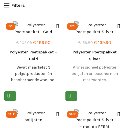
Filters
-9%
-12%
Oorspronkelijke
Huidige
Oorspronkelijke
Huidige
€
189.90
€
139.90
€
209.09
€
159.80
prijs
prijs
prijs
prijs
Polyester Poetspakket –
Polyester Poetspakket
was:
is:
was:
is:
Gold
Silver
€ 209.09.
€ 189.90.
€ 159.80.
€ 139.90
Bevat maarliefst 3
Professioneel polyester
polijstproducten én
polijsten en beschermen
beschermende wax. Incl.
met Yachtec.
toebehoren.
Lees meer >
Lees meer >
SALE
SALE