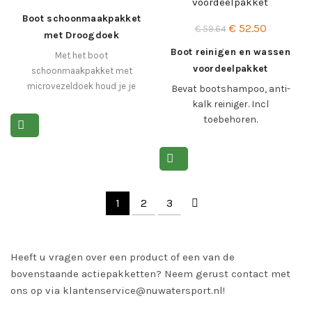
prijs
prijs
Boot schoonmaakpakket
Oorspronkelijke
Huidige
€
52.50
was:
is:
€
59.64
met Droogdoek
prijs
prijs
€ 65.00.
€ 58.00.
Boot reinigen en wassen
Met het boot
was:
is:
voordeelpakket
schoonmaakpakket met
€ 59.64.
€ 52.50.
microvezeldoek houd je je
Bevat bootshampoo, anti-
boot moeiteloos in
kalk reiniger. Incl
topconditie.
toebehoren.
Lees meer >
1
2
3
Heeft u vragen over een product of een van de
bovenstaande actiepakketten? Neem gerust contact met
ons op via klantenservice@nuwatersport.nl!