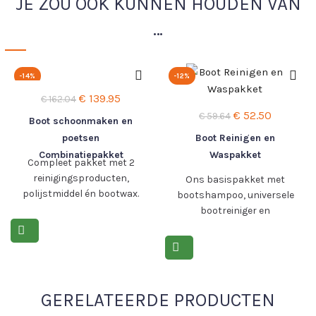
JE ZOU OOK KUNNEN HOUDEN VAN
…
-14%
-12%
Oorspronkelijke
Huidige
€
139.95
€
162.04
Oorspronkelijke
Huidige
prijs
prijs
€
52.50
€
59.64
Boot schoonmaken en
prijs
prijs
was:
is:
poetsen
Boot Reinigen en
was:
is:
€ 162.04.
€ 139.95.
Combinatiepakket
Waspakket
Compleet pakket met 2
€ 59.64.
€ 52.50.
reinigingsproducten,
Ons basispakket met
polijstmiddel én bootwax.
bootshampoo, universele
Incl. accessoires.
bootreiniger en
vaaraanslag verwijderaar.
Lees meer >
Lees meer >
GERELATEERDE PRODUCTEN