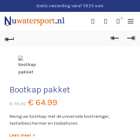
Gratis verzending vanaf 59,50 euro
0
Bootkap pakket
Oorspronkelijke
Huidige
€
64.99
€
75.36
prijs
prijs
Reinig uw bootkap met de universele bootreiniger,
textielbeschermer en toebehoren.
was:
is:
Lees meer >