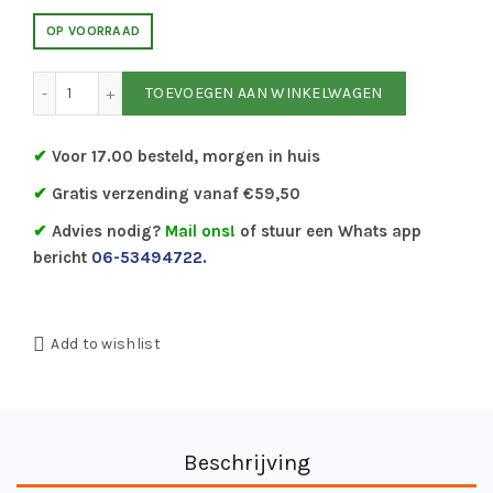
€ 75.36.
€ 64.99.
OP VOORRAAD
Bootkap pakket aantal
TOEVOEGEN AAN WINKELWAGEN
✔
Voor 17.00 besteld, morgen in huis
✔
Gratis verzending vanaf €59,50
✔
Advies nodig?
Mail ons!
of stuur een Whats app
bericht
06-53494722.
Add to wishlist
Beschrijving